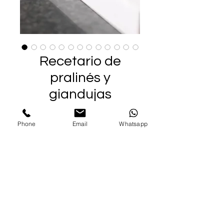
Recetario de
pralinés y
giandujas
Price
€60.00
Phone
Email
Whatsapp
Add to Cart
Una colección diseñada para
quienes buscan diferenciarse a
través de sabores refinados,
rellenos perfectamente
balanceados y una