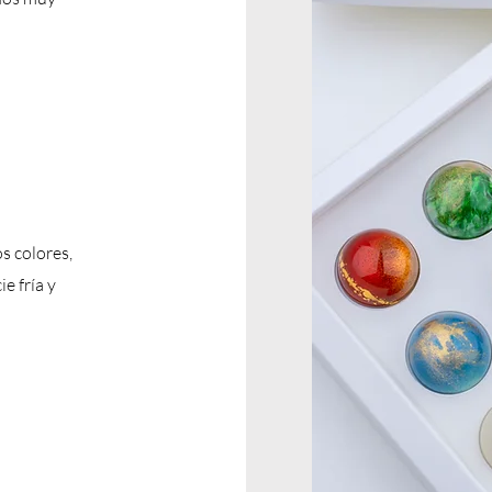
s colores,
e fría y