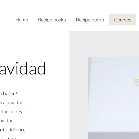
Home
Recipe books
Recipe books
Courses
avidad
a hacer 5
ra navidad,
roducciones
avidad,
nto del año,
enos muy